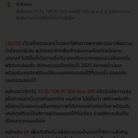
รับที่สาขา
รับที่สาขา 10 รับ 100 ทํา 200 ถอนได้ 100 วอ ล เล็ ต ไม่มีค่าบริการ
จัดสินค้าและไม่มีขั้นต่ำในการสั่งซื้อ
1รับ100
เว็บสล็อตวอเลทเว็บตรงที่พัฒนาแพลตฟอร์มมาเพื่อความ
มั่นใจของผู้เล่น สมัครสมาชิกเพื่อเข้าเล่นเกมสล็อตโดยไม่ผ่าน
เอเย่นต์ ไม่มีขั้นต่ำในการเริ่มต้น รองรับการทดลองเล่นสล็อตเดโม่
ฟรีก่อนเล่นจริง อัปเดตเกมสล็อตใหม่ปี 2025 อย่างสม่ำเสมอ
พร้อมรับเครดิตฟรีและใช้ระบบฝากถอนออโต้ที่รวดเร็ว ปลอดภัย
และตรวจสอบได้
สมัครสมาชิกกับ
10 รับ 100 ทํา 500 ถอน 200
แล้วสัมผัสการเล่น
สล็อตวอเลทเว็บตรงที่แตกต่าง เล่นง่าย ไม่มีขั้นต่ำ เพลิดเพลินกับ
สล็อตเดโม่และเกมสล็อตคุณภาพที่อัปเดตอย่างต่อเนื่อง พร้อมรับ
เครดิตฟรีและใช้บริการฝากถอนออโต้ที่เสถียร ช่วยให้การเล่นเป็น
เรื่องสะดวกและมั่นใจ
สมัครกับ
รูท
เพื่อเข้าถึงเว็บสล็อตวอเลทเว็บตรงที่ให้ความสำคัญ