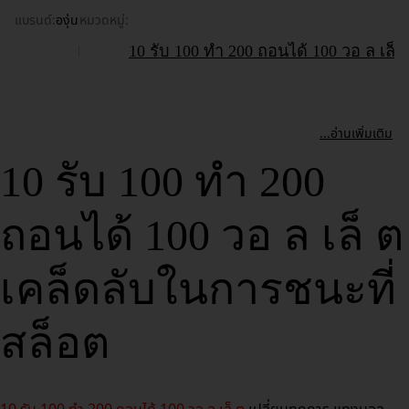
แบรนด์:
องุ่น
หมวดหมู่:
10 รับ 100 ทํา 200 ถอนได้ 100 วอ ล เล็ 
...อ่านเพิ่มเติม
10 รับ 100 ทํา 200
ถอนได้ 100 วอ ล เล็ ต
เคล็ดลับในการชนะที่
สล็อต